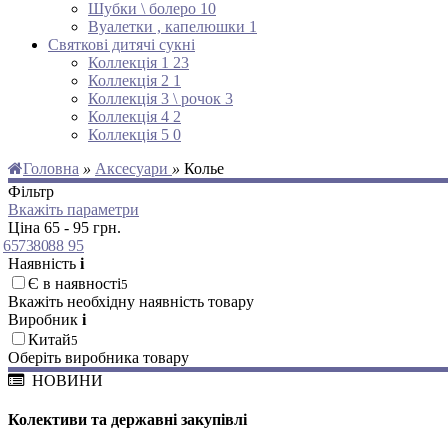
Шубки \ болеро
10
Вуалетки , капелюшки
1
Святкові дитячі сукні
Коллекція 1
23
Коллекція 2
1
Коллекція 3 \ рочок
3
Коллекція 4
2
Коллекція 5
0
Головна
»
Аксесуари
»
Колье
Фільтр
Вкажіть параметри
Ціна
65
-
95
грн.
65
73
80
88
95
Наявність
i
Є в наявності
5
Вкажіть необхідну наявність товару
Виробник
i
Китай
5
Оберіть виробника товару
НОВИНИ
Колективи та державні закупівлі