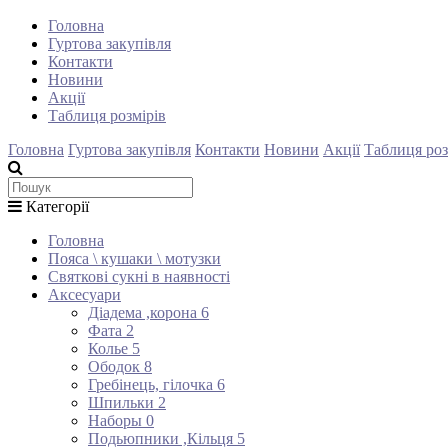
Головна
Гуртова закупівля
Контакти
Новини
Акції
Таблиця розмірів
Головна
Гуртова закупівля
Контакти
Новини
Акції
Таблиця роз
Категорії
Головна
Пояса \ кушаки \ мотузки
Святкові сукні в наявності
Аксесуари
Діадема ,корона
6
Фата
2
Колье
5
Ободок
8
Гребінець, гілочка
6
Шпильки
2
Наборы
0
Подьюпники ,Кільця
5