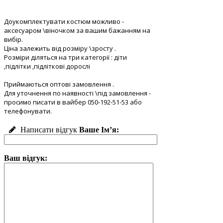
Доукомплектувати костюм можливо -
аксесуаром \віночком за вашим бажанням на
вибір.
Ціна залежить від розміру \зросту .
Розміри діляться на три категорії : діти
,підлітки ,підліткові дорослі
Приймаються оптові замовлення .
Для уточнення по наявності \під замовлення -
просимо писати в вайбер 050-192-51-53 або
телефонувати.
Написати відгук
Ваше Ім’я:
Ваш відгук: