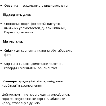
Сорочка
— вишиванка з вишивкою в тон
Підходить для:
Святкових подій, фотосесій, виступів,
шкільних урочистостей, Дня вишиванки,
Першого дзвоника
Матеріали:
Спідниця
: костюмна тканина або габардин,
фатін
Сорочка
: Льон , домоткане полотно ,
габардин з вишитим орнаментом
Кольори
: традиційні або індивідуальні
комбінації під замовлення
Цей костюм — не просто одяг, а емоції, стиль і
гордість за українське коріння. Обирайте
красу, створену з душею!