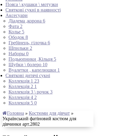
Пояса \ кушаки \ мотузки
Святкові сукні в наявності
Аксесуари
Діадема ,корона
6
Фата
2
Колье
5
Ободок
8
Гребінець, гілочка
6
Шпильки
2
Наборы
0
Подьюпники ,Кільця
5
Шубки \ болеро
10
Вуалетки , капелюшки
1
Святкові дитячі сукні
Коллекція 1
23
Коллекція 2
1
Коллекція 3 \ рочок
3
Коллекція 4
2
Коллекція 5
0
Головна
»
Костюми для дівчат
»
Український фатіновий костюм для
дівчинки арт.2802