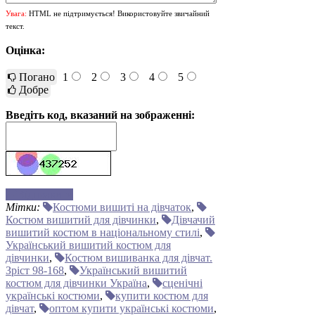
Увага:
HTML не підтримується! Використовуйте звичайний
текст.
Оцінка:
Погано
1
2
3
4
5
Добре
Введіть код, вказаний на зображенні:
Відправити
Мітки:
Костюми вишиті на дівчаток
,
Костюм вишитий для дівчинки
,
Дівчачий
вишитий костюм в національному стилі
,
Український вишитий костюм для
дівчинки
,
Костюм вишиванка для дівчат.
Зріст 98-168
,
Український вишитий
костюм для дівчинки Україна
,
сценічні
українські костюми
,
купити костюм для
дівчат
,
оптом купити українські костюми
,