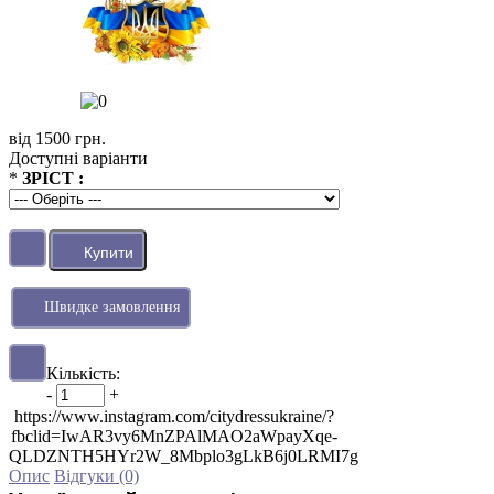
від 1500 грн.
Доступні варіанти
*
ЗРІСТ :
Швидке замовлення
Кількість:
-
+
https://www.instagram.com/citydressukraine/?
fbclid=IwAR3vy6MnZPAlMAO2aWpayXqe-
QLDZNTH5HYr2W_8Mbplo3gLkB6j0LRMI7g
Опис
Відгуки (0)