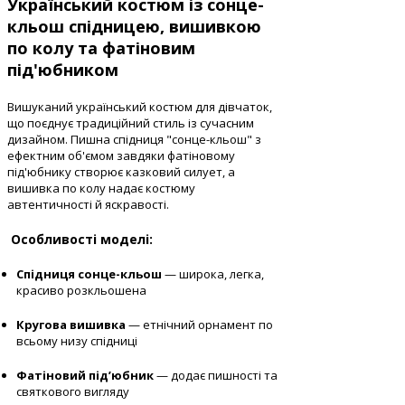
Український костюм із сонце-
кльош спідницею, вишивкою
по колу та фатіновим
під'юбником
Вишуканий український костюм для дівчаток,
що поєднує традиційний стиль із сучасним
дизайном. Пишна спідниця "сонце-кльош" з
ефектним об'ємом завдяки фатіновому
під'юбнику створює казковий силует, а
вишивка по колу надає костюму
автентичності й яскравості.
Особливості моделі:
Спідниця сонце-кльош
— широка, легка,
красиво розкльошена
Кругова вишивка
— етнічний орнамент по
всьому низу спідниці
Фатіновий під’юбник
— додає пишності та
святкового вигляду