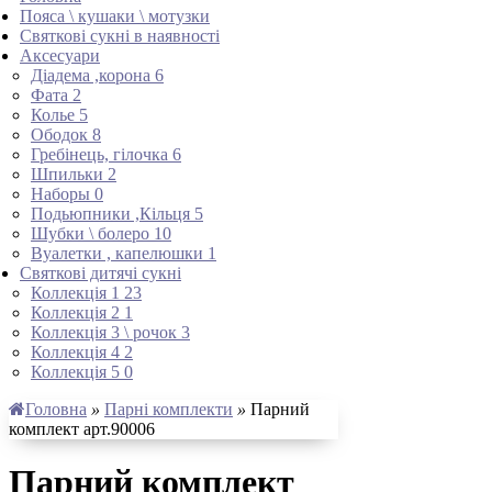
Пояса \ кушаки \ мотузки
Святкові сукні в наявності
Аксесуари
Діадема ,корона
6
Фата
2
Колье
5
Ободок
8
Гребінець, гілочка
6
Шпильки
2
Наборы
0
Подьюпники ,Кільця
5
Шубки \ болеро
10
Вуалетки , капелюшки
1
Святкові дитячі сукні
Коллекція 1
23
Коллекція 2
1
Коллекція 3 \ рочок
3
Коллекція 4
2
Коллекція 5
0
Головна
»
Парні комплекти
»
Парний
комплект арт.90006
Парний комплект