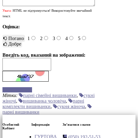
Увага:
HTML не підтримується! Використовуйте звичайний
текст.
Оцінка:
Погано
1
2
3
4
5
Добре
Введіть код, вказаний на зображенні:
Відправити
Мітки:
парні сімейні вишиванки
,
сукні
жіночі
,
вишиванка чоловіча
,
парні
комплекти вишиванки
,
сукня жіноча
,
парні вишиванки
Особистий
Інформація
Зв’язатися з нами
Кабінет
ГУРТОВА
(050) 192-51-53