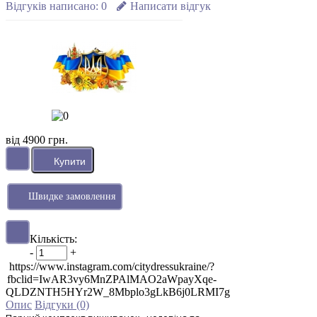
Відгуків написано:
0
Написати відгук
від 4900 грн.
Швидке замовлення
Кількість:
-
+
https://www.instagram.com/citydressukraine/?
fbclid=IwAR3vy6MnZPAlMAO2aWpayXqe-
QLDZNTH5HYr2W_8Mbplo3gLkB6j0LRMI7g
Опис
Відгуки (0)