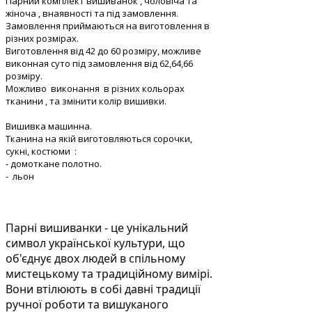
Парний комплект вишиванок , чоловіча та
жіноча , внаявності та під замовлення.
Замовлення приймаються на виготовлення в
різних розмірах.
Виготовлення від 42 до 60 розміру, можливе
виконная суто під замовлення від 62,64,66
розміру.
Можливо виконання в різних кольорах
тканини , та змінити колір вишивки.
Вишивка машинна.
Тканина на якій виготовляються сорочки,
сукні, костюми :
- домоткане полотно.
- льон
Парні вишиванки - це унікальний
символ української культури, що
об'єднує двох людей в спільному
мистецькому та традиційному вимірі.
Вони втілюють в собі давні традиції
ручної роботи та вишуканого