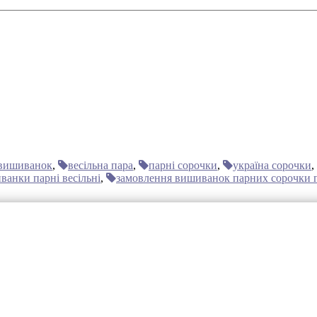
 вишиванок
,
весільна пара
,
парні сорочки
,
україна сорочки
,
ванки парні весільні
,
замовлення вишиванок парних сорочки п