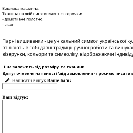
Вишивка машинна.
Тканина на якій виготовляються сорочки:
- домоткане полотно.
- льон
Парні вишиванки - це унікальний символ української к
втілюють в собі давні традиції ручної роботи та вишук
візерунки, кольори та символіку, відображаючи індивід
Ціна залежить від розміру та тканини.
Для уточнення на явності \під замовлення - просимо писати в
Написати відгук
Ваше Ім’я:
Ваш відгук: