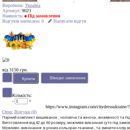
Виробник:
Україна
Артикул:
9023
Наявність:
Під замовлення
Відгуків написано:
0
Написати відгук
від 3150 грн.
Швидке замовлення
Кількість:
-
+
https://www.instagram.com/citydressu
Опис
Відгуки (0)
Парний комплект вишиванок , чоловіча та жіноча , внаявності та п
Виготовлення від 42 до 60 розміру, можливе виконная суто під замов
Можливо виконання в різних кольорах тканини , та змінити колір 