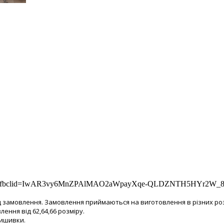
kraine/?fbclid=IwAR3vy6MnZPAlMAO2aWpayXqe-QLDZNTH5HYr2W
ід замовлення. Замовлення приймаються на виготовлення в різних ро
лення від 62,64,66 розміру.
вишивки.