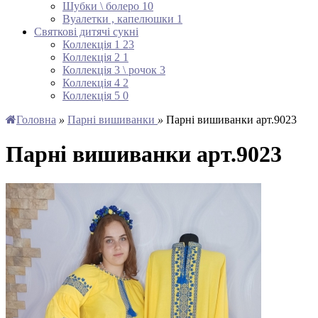
Шубки \ болеро
10
Вуалетки , капелюшки
1
Святкові дитячі сукні
Коллекція 1
23
Коллекція 2
1
Коллекція 3 \ рочок
3
Коллекція 4
2
Коллекція 5
0
Головна
»
Парні вишиванки
»
Парні вишиванки арт.9023
Парні вишиванки арт.9023