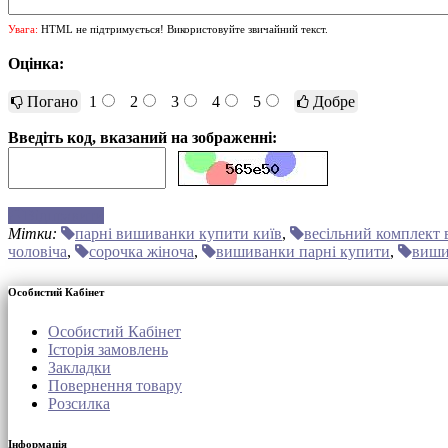
Увага:
HTML не підтримується! Використовуйте звичайний текст.
Оцінка:
Погано
1
2
3
4
5
Добре
Введіть код, вказаний на зображенні:
Відправити
Мітки:
парні вишиванки купити київ
,
весільний комплект
чоловіча
,
сорочка жіноча
,
вишиванки парні купити
,
виши
Особистий Кабінет
Особистий Кабінет
Історія замовлень
Закладки
Повернення товару
Розсилка
Інформація