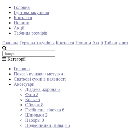
Головна
Гуртова закупівля
Контакти
Новини
Акції
Таблиця розмірів
Головна
Гуртова закупівля
Контакти
Новини
Акції
Таблиця роз
Категорії
Головна
Пояса \ кушаки \ мотузки
Святкові сукні в наявності
Аксесуари
Діадема ,корона
6
Фата
2
Колье
5
Ободок
8
Гребінець, гілочка
6
Шпильки
2
Наборы
0
Подьюпники ,Кільця
5