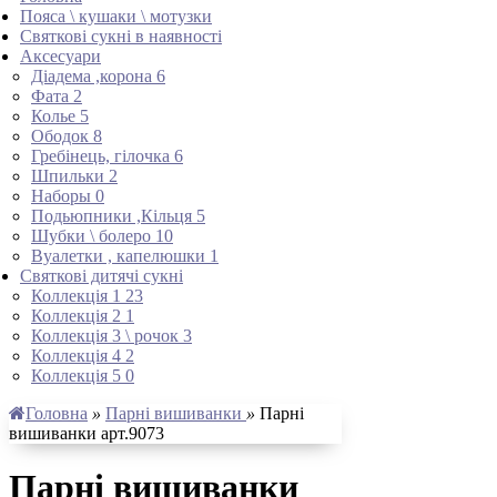
Пояса \ кушаки \ мотузки
Святкові сукні в наявності
Аксесуари
Діадема ,корона
6
Фата
2
Колье
5
Ободок
8
Гребінець, гілочка
6
Шпильки
2
Наборы
0
Подьюпники ,Кільця
5
Шубки \ болеро
10
Вуалетки , капелюшки
1
Святкові дитячі сукні
Коллекція 1
23
Коллекція 2
1
Коллекція 3 \ рочок
3
Коллекція 4
2
Коллекція 5
0
Головна
»
Парні вишиванки
»
Парні
вишиванки арт.9073
Парні вишиванки