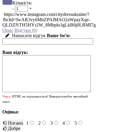
Кількість:
-
+
https://www.instagram.com/citydressukraine/?
fbclid=IwAR3vy6MnZPAlMAO2aWpayXqe-
QLDZNTH5HYr2W_8Mbplo3gLkB6j0LRMI7g
Опис
Відгуки (0)
Написати відгук
Ваше Ім’я:
Ваш відгук:
Увага:
HTML не підтримується! Використовуйте звичайний
текст.
Оцінка:
Погано
1
2
3
4
5
Добре