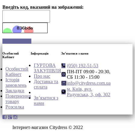
Введіть код, вказаний на зображенні:
Відправити
Особистий
Інформація
Зв’язатися з нами
Кабінет
ГУРТОВА
(050) 192-51-53
Особистий
ЗАКУПІВЛЯ
ПН-ПТ 09:00 - 20:30,
Кабінет
Про нас
СБ 11:30 - 15:00
Історія
Доставка та
info@citydress.com.ua
замовлень
сплата
м. Київ, вул.
Закладки
Радунська, 3, оф. 302
Повернення
Зв’язатися з
товару
нами
Розсилка
Інтернет-магазин Citydress © 2022