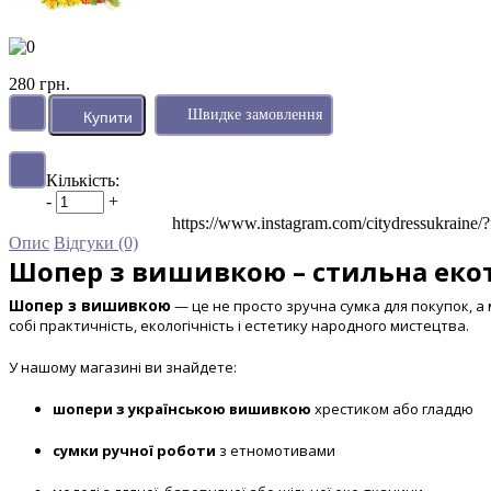
280 грн.
Швидке замовлення
Кількість:
-
+
https://www.instagram.com/citydressu
Опис
Відгуки (0)
Шопер з вишивкою – стильна екот
Шопер з вишивкою
— це не просто зручна сумка для покупок, а 
собі практичність, екологічність і естетику народного мистецтва.
У нашому магазині ви знайдете:
шопери з українською вишивкою
хрестиком або гладдю
сумки ручної роботи
з етномотивами