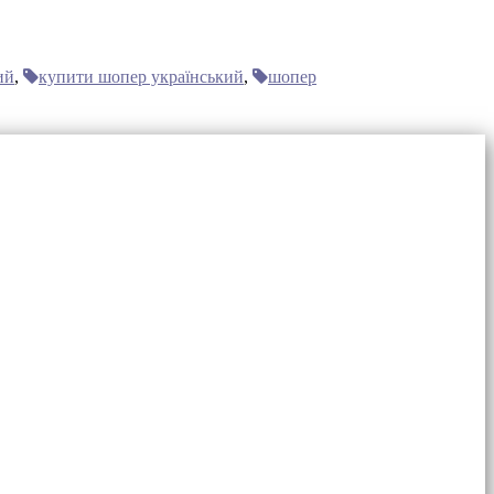
ий
,
купити шопер український
,
шопер