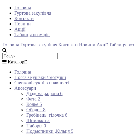
Головна
Гуртова закупівля
Контакти
Новини
Акції
Таблиця розмірів
Головна
Гуртова закупівля
Контакти
Новини
Акції
Таблиця роз
Категорії
Головна
Пояса \ кушаки \ мотузки
Святкові сукні в наявності
Аксесуари
Діадема ,корона
6
Фата
2
Колье
5
Ободок
8
Гребінець, гілочка
6
Шпильки
2
Наборы
0
Подьюпники ,Кільця
5