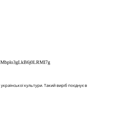
_8Mbplo3gLkB6j0LRMI7g
української культури. Такий виріб поєднує в