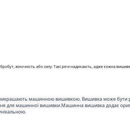
обут, жіночність або силу. Такі речі надихають, адже кожна вишивк
рикрашають машинною вишивкою. Вишивка може бути різ
ня для машинної вишивки.Машинна вишивка додає оригі
унікальною.