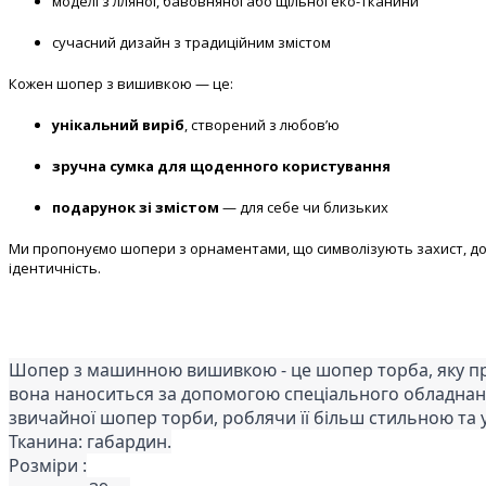
моделі з лляної, бавовняної або щільної еко-тканини
сучасний дизайн з традиційним змістом
Кожен шопер з вишивкою — це:
унікальний виріб
, створений з любов’ю
зручна сумка для щоденного користування
подарунок зі змістом
— для себе чи близьких
Ми пропонуємо шопери з орнаментами, що символізують захист, добр
ідентичність.
Шопер з машинною вишивкою - це шопер торба, яку п
вона наноситься за допомогою спеціального обладнан
звичайної шопер торби, роблячи її більш стильною та 
Тканина: габардин.
Розміри :