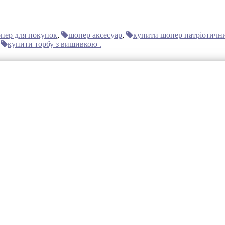
пер для покупок
,
шопер аксесуар
,
купити шопер патріотичн
,
купити торбу з вишивкою .