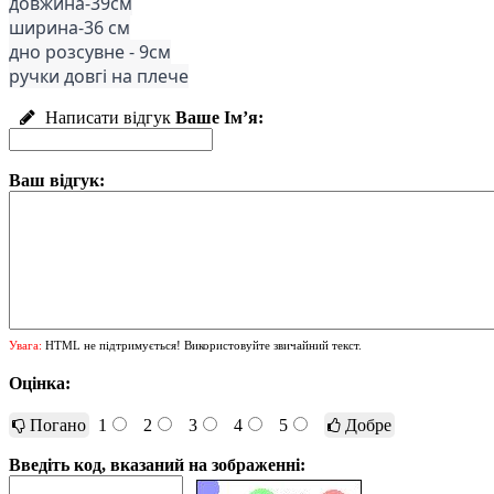
довжина-39см
ширина-36 см
дно розсувне - 9см
ручки довгі на плече
Написати відгук
Ваше Ім’я:
Ваш відгук:
Увага:
HTML не підтримується! Використовуйте звичайний текст.
Оцінка:
Погано
1
2
3
4
5
Добре
Введіть код, вказаний на зображенні: