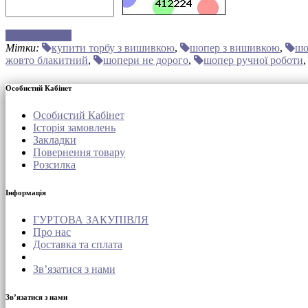
Відправити
Мітки:
купити торбу з вишивкою
,
шопер з вишивкою
,
шо
жовто блакитний
,
шопери не дорого
,
шопер ручної роботи
Особистий Кабінет
Особистий Кабінет
Історія замовлень
Закладки
Повернення товару
Розсилка
Інформація
ГУРТОВА ЗАКУПІВЛЯ
Про нас
Доставка та сплата
Зв’язатися з нами
Зв’язатися з нами