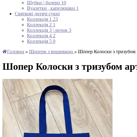
Шубки \ болеро
10
Вуалетки , капелюшки
1
Святкові дитячі сукні
Коллекція 1
23
Коллекція 2
1
Коллекція 3 \ рочок
3
Коллекція 4
2
Коллекція 5
0
Головна
»
Шопери з вишивкою
»
Шопер Колоски з тризубом 
Шопер Колоски з тризубом ар