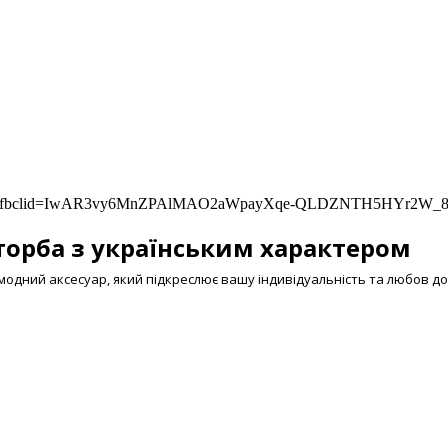
kraine/?fbclid=IwAR3vy6MnZPAlMAO2aWpayXqe-QLDZNTH5HYr2W
орба з українським характером
модний аксесуар, який підкреслює вашу індивідуальність та любов до 