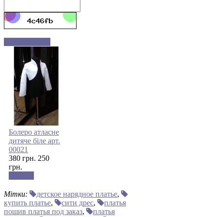
Відправити
Болеро атласне
дитяче біле арт.
00021
380 грн.
250
грн.
Купити
Мітки:
детское нарядное платье
,
купить платье
,
сити дрес
,
платья
пошив платья под заказ
,
платья