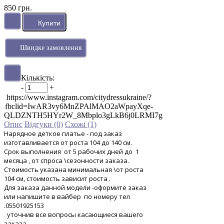
850 грн.
Швидке замовлення
Кількість:
-
+
https://www.instagram.com/citydressukraine/?
fbclid=IwAR3vy6MnZPAlMAO2aWpayXqe-
QLDZNTH5HYr2W_8Mbplo3gLkB6j0LRMI7g
Опис
Відгуки (0)
Схожі (1)
Нарядное деткое платье - под заказ
изготавливается от роста 104 до 140 см.
Срок выполнения от 5 рабочих дней до 1
месяца , от спроса \сезонности заказа.
Стоимость указана минимальная \от роста
104 см, стоимость зависит роста .
Для заказа данной модели -оформите заказ
или напишите в вайбер по номеру тел
.05501925153
уточнив все вопросы касающиеся вашего
заказа.