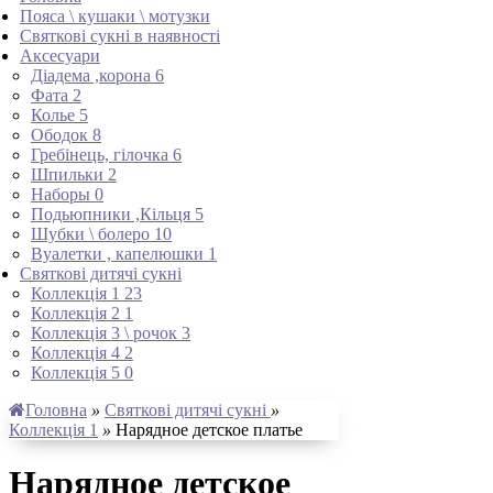
Пояса \ кушаки \ мотузки
Святкові сукні в наявності
Аксесуари
Діадема ,корона
6
Фата
2
Колье
5
Ободок
8
Гребінець, гілочка
6
Шпильки
2
Наборы
0
Подьюпники ,Кільця
5
Шубки \ болеро
10
Вуалетки , капелюшки
1
Святкові дитячі сукні
Коллекція 1
23
Коллекція 2
1
Коллекція 3 \ рочок
3
Коллекція 4
2
Коллекція 5
0
Головна
»
Святкові дитячі сукні
»
Коллекція 1
»
Нарядное детское платье
Нарядное детское