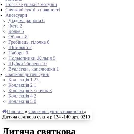
Пояса \ кушаки \ мотузки
Святкові сукні в наявності
Аксесуари
Діадема ,корона
6
Фата
2
Колье
5
Ободок
8
Гребінець, гілочка
6
Шпильки
2
Наборы
0
Подьюпники ,Кільця
5
Шубки \ болеро
10
Вуалетки , капелюшки
1
Святкові дитячі сукні
Коллекція 1
23
Коллекція 2
1
Коллекція 3 \ рочок
3
Коллекція 4
2
Коллекція 5
0
Головна
»
Святкові сукні в наявності
»
Дитяча святкова сукня р.134 -140 арт. 0219
Дитяча святкова