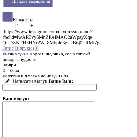
Швидке замовлення
Кількість:
-
+
https://www.instagram.com/citydressukraine/?
fbclid=IwAR3vy6MnZPAlMAO2aWpayXqe-
QLDZNTH5HYr2W_8Mbplo3gLkB6j0LRMI7g
Опис
Відгуки (0)
Дитяча сукня, корсет шнурівка, колір світлий
айворі з пудрою.
Заміри
Ог- 60см
Довжина від плеча до низу-100см
Написати відгук
Ваше Ім’я:
Ваш відгук: