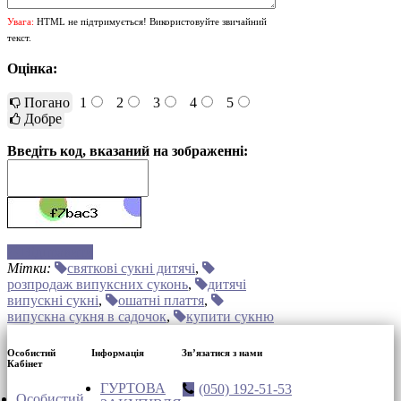
Увага:
HTML не підтримується! Використовуйте звичайний
текст.
Оцінка:
Погано
1
2
3
4
5
Добре
Введіть код, вказаний на зображенні:
Відправити
Мітки:
святкові сукні дитячі
,
розпродаж випуксних суконь
,
дитячі
випускні сукні
,
ошатні плаття
,
випускна сукня в садочок
,
купити сукню
Особистий
Інформація
Зв’язатися з нами
Кабінет
ГУРТОВА
(050) 192-51-53
Особистий