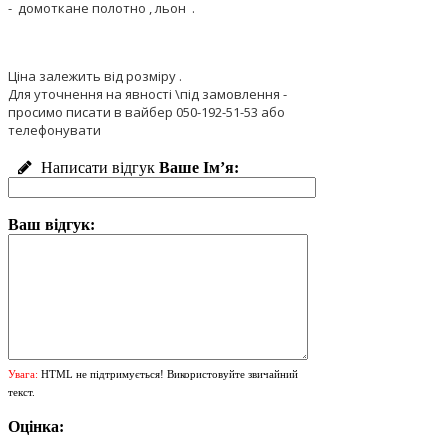
- домоткане полотно , льон .
Ціна залежить від розміру .
Для уточнення на явності \під замовлення -
просимо писати в вайбер 050-192-51-53 або
телефонувати
Написати відгук
Ваше Ім’я:
Ваш відгук:
Увага:
HTML не підтримується! Використовуйте звичайний
текст.
Оцінка: