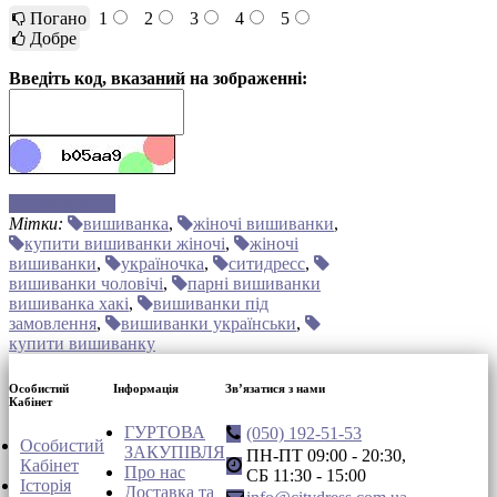
Погано
1
2
3
4
5
Добре
Введіть код, вказаний на зображенні:
Відправити
Мітки:
вишиванка
,
жіночі вишиванки
,
купити вишиванки жіночі
,
жіночі
вишиванки
,
україночка
,
ситидресс
,
вишиванки чоловічі
,
парні вишиванки
вишиванка хакі
,
вишиванки під
замовлення
,
вишиванки українськи
,
купити вишиванку
Особистий
Інформація
Зв’язатися з нами
Кабінет
ГУРТОВА
(050) 192-51-53
Особистий
ЗАКУПІВЛЯ
ПН-ПТ 09:00 - 20:30,
Кабінет
Про нас
СБ 11:30 - 15:00
Історія
Доставка та