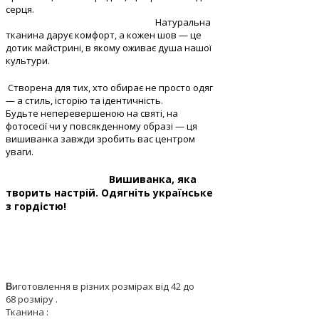
серця.
Натуральна
тканина дарує комфорт, а кожен шов — це
дотик майстрині, в якому оживає душа нашої
культури.
Створена для тих, хто обирає не просто одяг
— а стиль, історію та ідентичність.
Будьте неперевершеною на святі, на
фотосесії чи у повсякденному образі — ця
вишиванка завжди зробить вас центром
уваги.
Вишиванка, яка
творить настрій. Одягніть українське
з гордістю!
иготовлення в різних розмірах від 42 до
В
68 розміру .
Тканина :