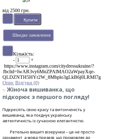
від 2500 грн.
Швидке замовлення
Кількість:
-
+
https://www.instagram.com/citydressukraine/?
fbclid=IwAR3vy6MnZPAlMAO2aWpayXqe-
QLDZNTH5HYr2W_8Mbplo3gLkB6j0LRMI7g
Опис
Відгуки (0)
Жіноча вишиванка, що
✨
підкорює з першого погляду!
Підкресліть свою красу та витонченість у
вишиванці, яка поєднує українську
автентичність із сучасною елегантністю.
Ретельно вишиті візерунки – це не просто
орнамент, а мова предків, що промовляє до