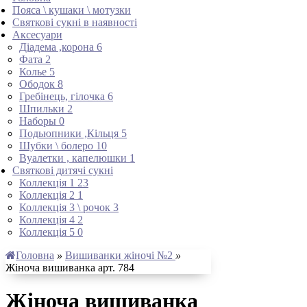
Пояса \ кушаки \ мотузки
Святкові сукні в наявності
Аксесуари
Діадема ,корона
6
Фата
2
Колье
5
Ободок
8
Гребінець, гілочка
6
Шпильки
2
Наборы
0
Подьюпники ,Кільця
5
Шубки \ болеро
10
Вуалетки , капелюшки
1
Святкові дитячі сукні
Коллекція 1
23
Коллекція 2
1
Коллекція 3 \ рочок
3
Коллекція 4
2
Коллекція 5
0
Головна
»
Вишиванки жіночі №2
»
Жіноча вишиванка арт. 784
Жіноча вишиванка