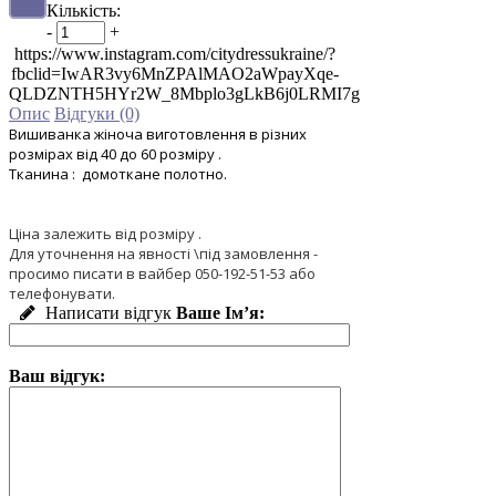
Кількість:
-
+
https://www.instagram.com/citydressukraine/?
fbclid=IwAR3vy6MnZPAlMAO2aWpayXqe-
QLDZNTH5HYr2W_8Mbplo3gLkB6j0LRMI7g
Опис
Відгуки (0)
Вишиванка жіноча виготовлення в різних
розмірах від 40 до 60 розміру .
Тканина : домоткане полотно.
Ціна залежить від розміру .
Для уточнення на явності \під замовлення -
просимо писати в вайбер 050-192-51-53 або
телефонувати.
Написати відгук
Ваше Ім’я:
Ваш відгук: