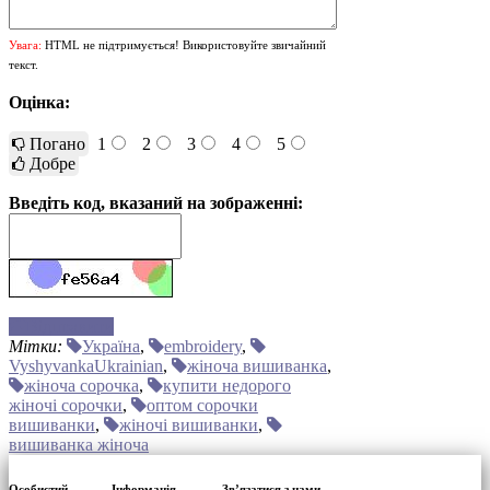
Увага:
HTML не підтримується! Використовуйте звичайний
текст.
Оцінка:
Погано
1
2
3
4
5
Добре
Введіть код, вказаний на зображенні:
Відправити
Мітки:
Україна
,
embroidery
,
VyshyvankaUkrainian
,
жіноча вишиванка
,
жіноча сорочка
,
купити недорого
жіночі сорочки
,
оптом сорочки
вишиванки
,
жіночі вишиванки
,
вишиванка жіноча
Особистий
Інформація
Зв’язатися з нами