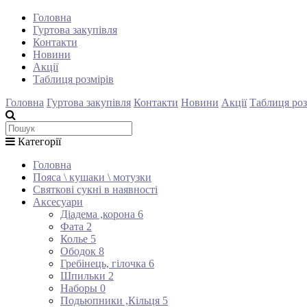
Головна
Гуртова закупівля
Контакти
Новини
Акції
Таблиця розмірів
Головна
Гуртова закупівля
Контакти
Новини
Акції
Таблиця роз
Категорії
Головна
Пояса \ кушаки \ мотузки
Святкові сукні в наявності
Аксесуари
Діадема ,корона
6
Фата
2
Колье
5
Ободок
8
Гребінець, гілочка
6
Шпильки
2
Наборы
0
Подьюпники ,Кільця
5