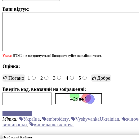
Ваш відгук:
Увага:
HTML не підтримується! Використовуйте звичайний текст.
Оцінка:
Погано
1
2
3
4
5
Добре
Введіть код, вказаний на зображенні:
Відправити
Мітки:
Україна
,
embroidery
,
VyshyvankaUkrainian
,
жіноч
вишиванки
,
вишиванка жіноча
Особистий Кабінет