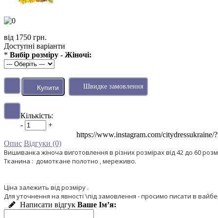
від 1750 грн.
Доступні варіанти
*
Вибір розміру - Жіночі:
Швидке замовлення
Кількість:
-
+
https://www.instagram.com/citydressu
Опис
Відгуки (0)
Вишиванка жіноча виготовлення в різних розмірах від 42 до 60 розмі
Тканина : домоткане полотно , мереживо.
Ціна залежить від розміру .
Для уточнення на явності \під замовлення - просимо писати в вайбе
Написати відгук
Ваше Ім’я: