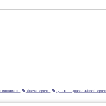
а вишиванка
,
жіноча сорочка
,
купити недорого жіночі сороч