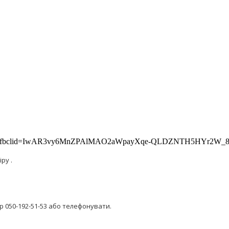
kraine/?fbclid=IwAR3vy6MnZPAlMAO2aWpayXqe-QLDZNTH5HYr2W
ру .
р 050-192-51-53 або телефонувати.