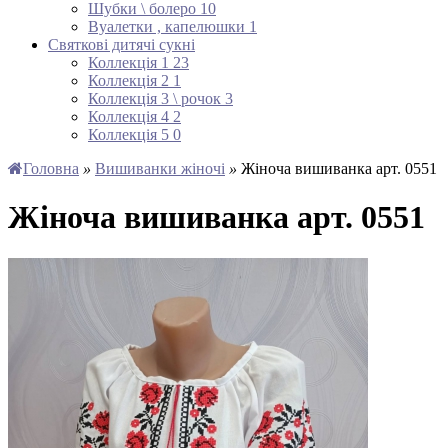
Шубки \ болеро
10
Вуалетки , капелюшки
1
Святкові дитячі сукні
Коллекція 1
23
Коллекція 2
1
Коллекція 3 \ рочок
3
Коллекція 4
2
Коллекція 5
0
Головна
»
Вишиванки жіночі
»
Жіноча вишиванка арт. 0551
Жіноча вишиванка арт. 0551