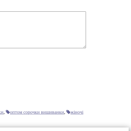
ки
,
оптом сорочки вишиванки
,
жіночі