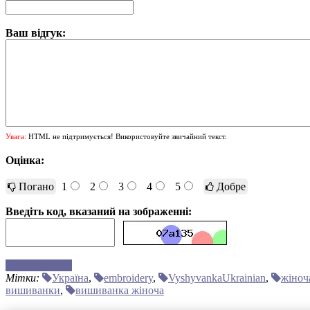
Ваш відгук:
Увага:
HTML не підтримується! Використовуйте звичайний текст.
Оцінка:
Погано
1
2
3
4
5
Добре
Введіть код, вказаний на зображенні:
Відправити
Мітки:
Україна
,
embroidery
,
VyshyvankaUkrainian
,
жіноч
вишиванки
,
вишиванка жіноча