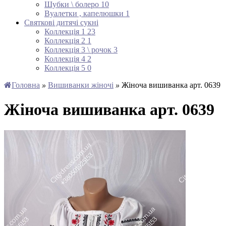
Шубки \ болеро
10
Вуалетки , капелюшки
1
Святкові дитячі сукні
Коллекція 1
23
Коллекція 2
1
Коллекція 3 \ рочок
3
Коллекція 4
2
Коллекція 5
0
Головна
»
Вишиванки жіночі
»
Жіноча вишиванка арт. 0639
Жіноча вишиванка арт. 0639