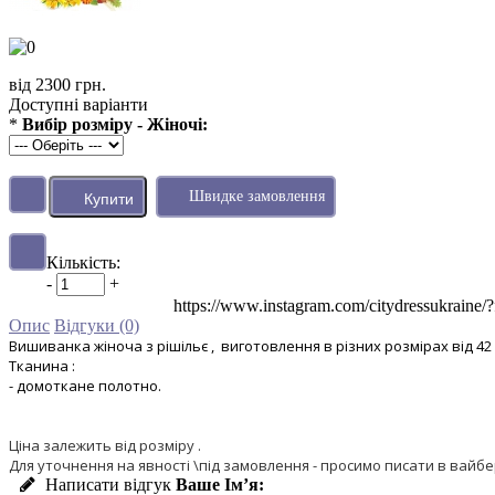
від 2300 грн.
Доступні варіанти
*
Вибір розміру - Жіночі:
Швидке замовлення
Кількість:
-
+
https://www.instagram.com/citydressu
Опис
Відгуки (0)
Вишиванка жіноча з рішільє , виготовлення в різних розмірах від 42 
Тканина :
- домоткане полотно.
Ціна залежить від розміру .
Для уточнення на явності \під замовлення - просимо писати в вайбе
Написати відгук
Ваше Ім’я: