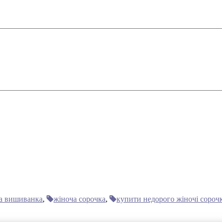
а вишиванка
,
жіноча сорочка
,
купити недорого жіночі сороч