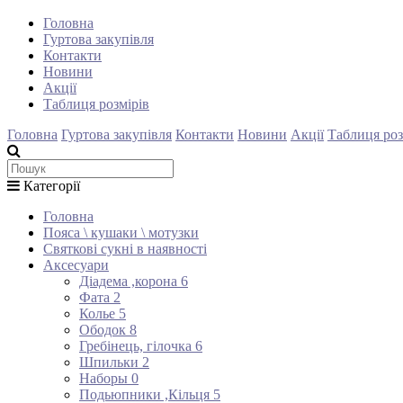
Головна
Гуртова закупівля
Контакти
Новини
Акції
Таблиця розмірів
Головна
Гуртова закупівля
Контакти
Новини
Акції
Таблиця роз
Категорії
Головна
Пояса \ кушаки \ мотузки
Святкові сукні в наявності
Аксесуари
Діадема ,корона
6
Фата
2
Колье
5
Ободок
8
Гребінець, гілочка
6
Шпильки
2
Наборы
0
Подьюпники ,Кільця
5