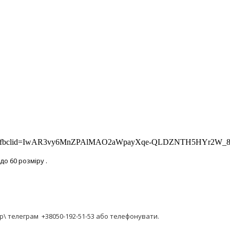
kraine/?fbclid=IwAR3vy6MnZPAlMAO2aWpayXqe-QLDZNTH5HYr2W
до 60 розміру .
р\ телеграм +38050-192-51-53 або телефонувати.